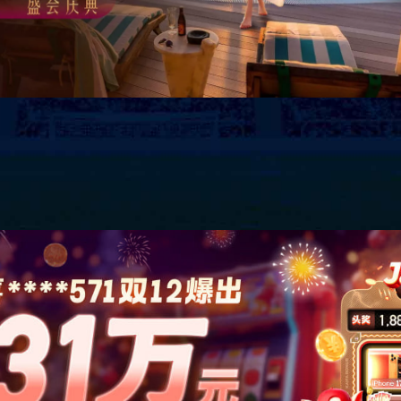
共
0
页
0
条
联系我们
地址：山东省德州市宁津县宏图路与香江大道交叉口
东100米路南
电话：18553494288 马总
邮箱：brtwfitness@163.com
山东k8凯发有限公司 版权所有