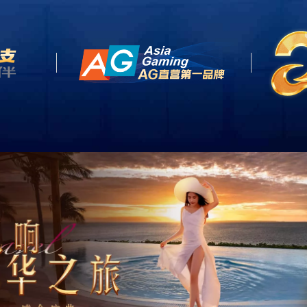
首页
关于我们
产品中心
置:
首页
>
产品中心
>
力量系列